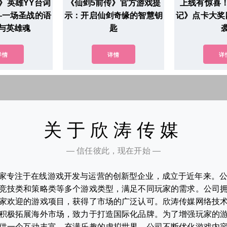
》英雄YY台词
《仙剑5前传》官方游戏提
上线有惊喜
—一场圣战的语
示：开启仙剑奇缘的智慧钥
记》点卡大奖
与英雄魂
匙
详情
详情
详
关于欣涛传媒
— 信任彼此，现在开始 —
家专注于在线游戏开发与运营的创新型企业，成立于近年来。
竞技类和策略类等多个游戏类型，满足不同玩家的需求。公司
家欢迎的游戏项目，获得了市场的广泛认可。欣涛传媒网络技
积极拓展海外市场，致力于打造国际化品牌。为了增强玩家的
供一个互动丰富、充满乐趣的虚拟世界。公司不断优化游戏内