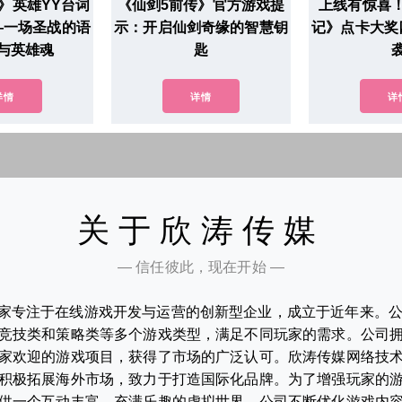
》英雄YY台词
《仙剑5前传》官方游戏提
上线有惊喜
—一场圣战的语
示：开启仙剑奇缘的智慧钥
记》点卡大奖
与英雄魂
匙
详情
详情
详
关于欣涛传媒
— 信任彼此，现在开始 —
家专注于在线游戏开发与运营的创新型企业，成立于近年来。
竞技类和策略类等多个游戏类型，满足不同玩家的需求。公司
家欢迎的游戏项目，获得了市场的广泛认可。欣涛传媒网络技
积极拓展海外市场，致力于打造国际化品牌。为了增强玩家的
供一个互动丰富、充满乐趣的虚拟世界。公司不断优化游戏内