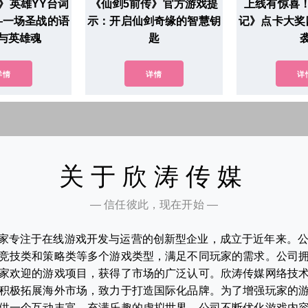
》英雄YY台词
《仙剑5前传》官方游戏提
上线有惊喜
—一场圣战的语
示：开启仙剑奇缘的智慧钥
记》点卡大奖
与英雄魂
匙
详情
详情
详
关于欣涛传媒
— 信任彼此，现在开始 —
家专注于在线游戏开发与运营的创新型企业，成立于近年来。
竞技类和策略类等多个游戏类型，满足不同玩家的需求。公司
家欢迎的游戏项目，获得了市场的广泛认可。欣涛传媒网络技
积极拓展海外市场，致力于打造国际化品牌。为了增强玩家的
供一个互动丰富、充满乐趣的虚拟世界。公司不断优化游戏内