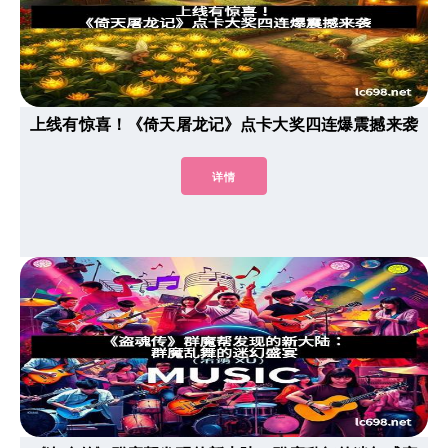
上线有惊喜！《倚天屠龙记》点卡大奖四连爆震撼来袭
详情