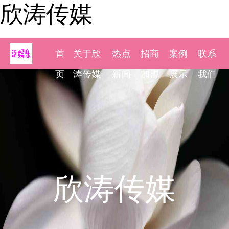
欣涛传媒
首
关于欣
热点
招商
案例
联系
页
涛传媒
新闻
加盟
展示
我们
欣涛传媒