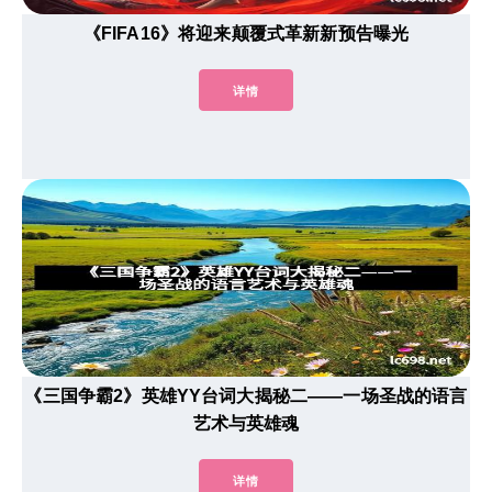
《FIFA16》将迎来颠覆式革新新预告曝光
详情
《三国争霸2》英雄YY台词大揭秘二——一场圣战的语言
艺术与英雄魂
详情