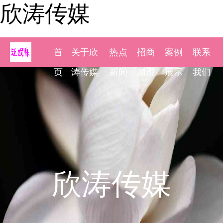
欣涛传媒
首
关于欣
热点
招商
案例
联系
页
涛传媒
新闻
加盟
展示
我们
欣涛传媒