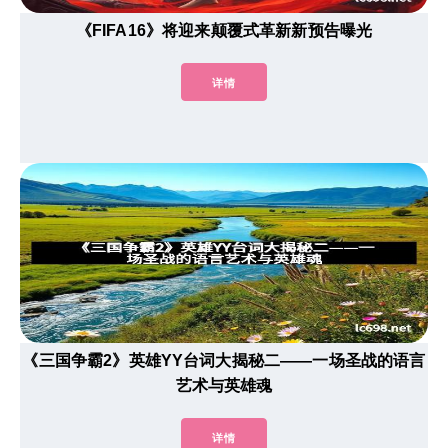
《FIFA16》将迎来颠覆式革新新预告曝光
详情
《三国争霸2》英雄YY台词大揭秘二——一场圣战的语言
艺术与英雄魂
详情