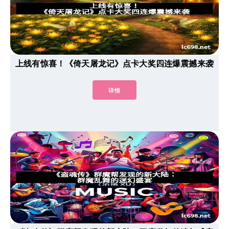
上线有惊喜！《倚天屠龙记》点卡大奖四连爆震撼来袭
详情