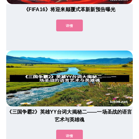
《FIFA16》将迎来颠覆式革新新预告曝光
详情
《三国争霸2》英雄YY台词大揭秘二——一场圣战的语言
艺术与英雄魂
详情