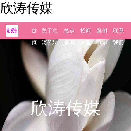
欣涛传媒
首
关于欣
热点
招商
案例
联系
页
涛传媒
新闻
加盟
展示
我们
欣涛传媒