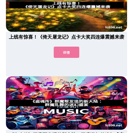
上线有惊喜！《倚天屠龙记》点卡大奖四连爆震撼来袭
详情