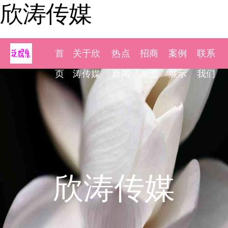
欣涛传媒
首
关于欣
热点
招商
案例
联系
页
涛传媒
新闻
加盟
展示
我们
欣涛传媒