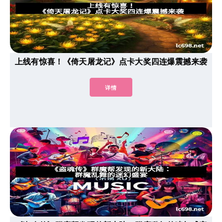
上线有惊喜！《倚天屠龙记》点卡大奖四连爆震撼来袭
详情