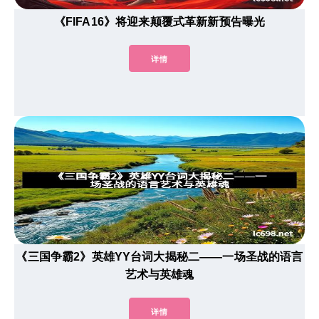
《FIFA16》将迎来颠覆式革新新预告曝光
详情
《三国争霸2》英雄YY台词大揭秘二——一场圣战的语言
艺术与英雄魂
详情