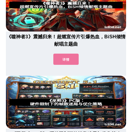
《噬神者3》震撼归来！超燃宣传片引爆热血，BiSH倾情
献唱主题曲
详情