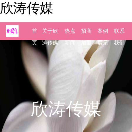
欣涛传媒
首
关于欣
热点
招商
案例
联系
页
涛传媒
新闻
加盟
展示
我们
欣涛传媒