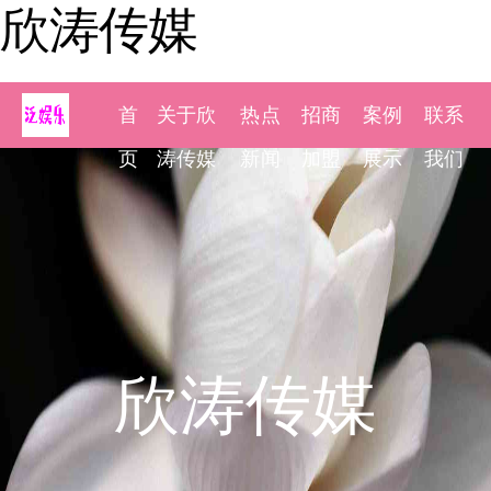
欣涛传媒
首
关于欣
热点
招商
案例
联系
页
涛传媒
新闻
加盟
展示
我们
欣涛传媒