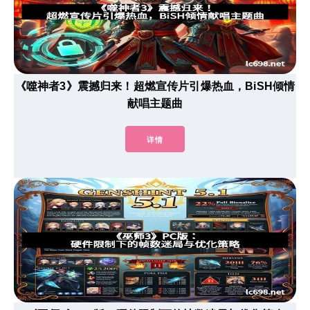
《噬神者3》震撼归来！超燃宣传片引爆热血，BiSH倾情
献唱主题曲
详情