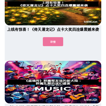
上线有惊喜！《倚天屠龙记》点卡大奖四连爆震撼来袭
详情