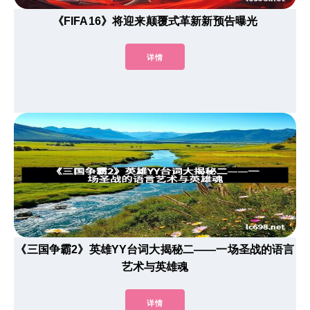
《FIFA16》将迎来颠覆式革新新预告曝光
详情
《三国争霸2》英雄YY台词大揭秘二——一场圣战的语言
艺术与英雄魂
详情