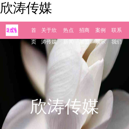
欣涛传媒
首
关于欣
热点
招商
案例
联系
页
涛传媒
新闻
加盟
展示
我们
欣涛传媒