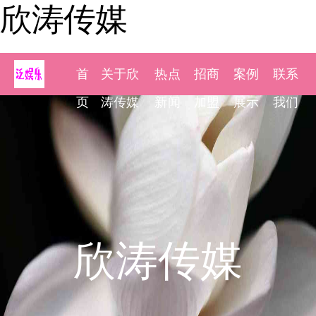
欣涛传媒
首
关于欣
热点
招商
案例
联系
页
涛传媒
新闻
加盟
展示
我们
欣涛传媒