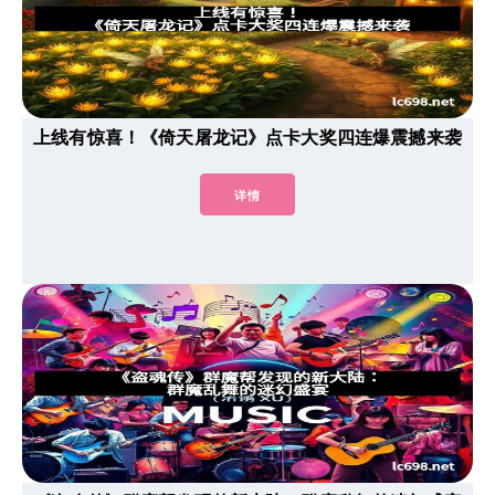
上线有惊喜！《倚天屠龙记》点卡大奖四连爆震撼来袭
详情