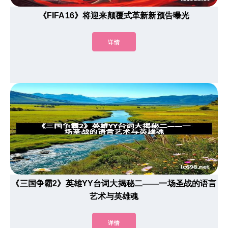
《FIFA16》将迎来颠覆式革新新预告曝光
详情
《三国争霸2》英雄YY台词大揭秘二——一场圣战的语言
艺术与英雄魂
详情