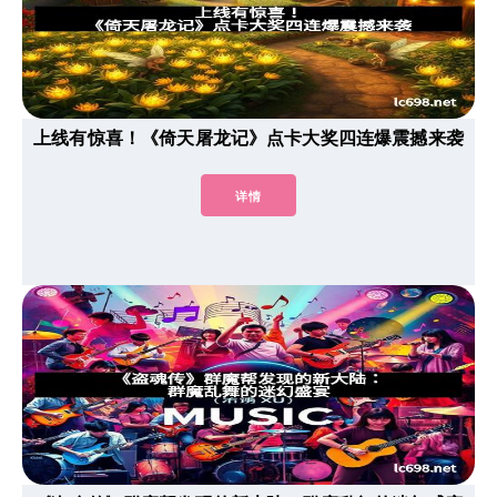
上线有惊喜！《倚天屠龙记》点卡大奖四连爆震撼来袭
详情