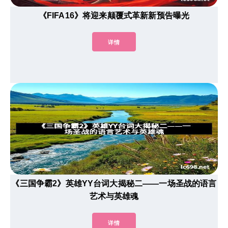
《FIFA16》将迎来颠覆式革新新预告曝光
详情
《三国争霸2》英雄YY台词大揭秘二——一场圣战的语言
艺术与英雄魂
详情