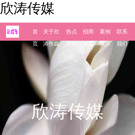
欣涛传媒
首
关于欣
热点
招商
案例
联系
页
涛传媒
新闻
加盟
展示
我们
欣涛传媒