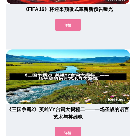
《FIFA16》将迎来颠覆式革新新预告曝光
详情
《三国争霸2》英雄YY台词大揭秘二——一场圣战的语言
艺术与英雄魂
详情