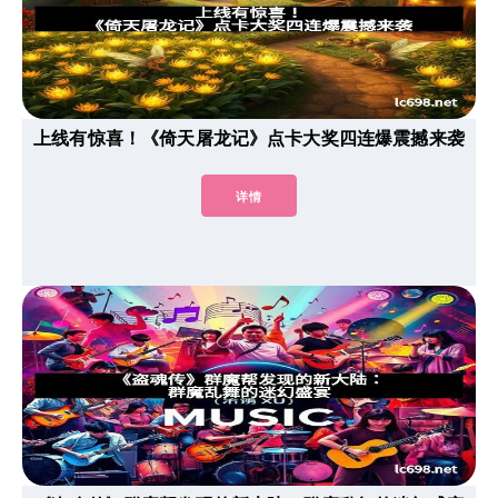
上线有惊喜！《倚天屠龙记》点卡大奖四连爆震撼来袭
详情