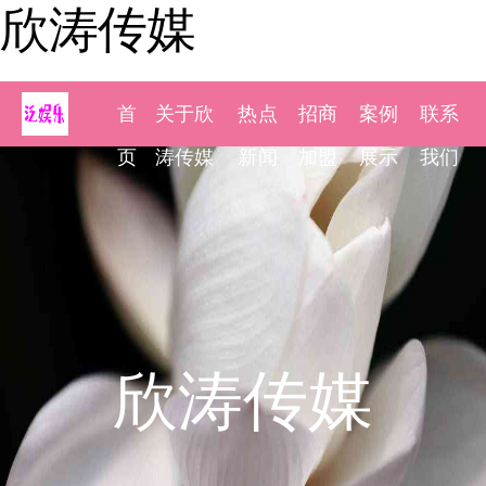
欣涛传媒
首
关于欣
热点
招商
案例
联系
页
涛传媒
新闻
加盟
展示
我们
欣涛传媒