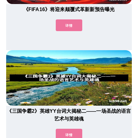
《FIFA16》将迎来颠覆式革新新预告曝光
详情
《三国争霸2》英雄YY台词大揭秘二——一场圣战的语言
艺术与英雄魂
详情