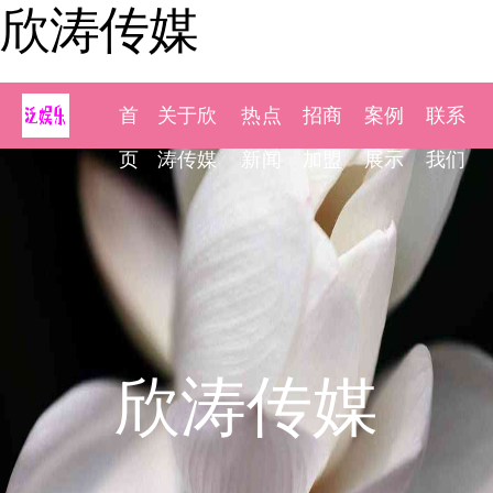
欣涛传媒
首
关于欣
热点
招商
案例
联系
页
涛传媒
新闻
加盟
展示
我们
欣涛传媒