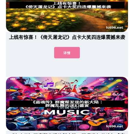
上线有惊喜！《倚天屠龙记》点卡大奖四连爆震撼来袭
详情