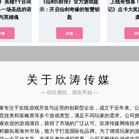
》英雄YY台词
《仙剑5前传》官方游戏提
上线有惊喜
—一场圣战的语
示：开启仙剑奇缘的智慧钥
记》点卡大奖
与英雄魂
匙
详情
详情
详
关于欣涛传媒
— 信任彼此，现在开始 —
家专注于在线游戏开发与运营的创新型企业，成立于近年来。
竞技类和策略类等多个游戏类型，满足不同玩家的需求。公司
家欢迎的游戏项目，获得了市场的广泛认可。欣涛传媒网络技
积极拓展海外市场，致力于打造国际化品牌。为了增强玩家的
供一个互动丰富、充满乐趣的虚拟世界。公司不断优化游戏内