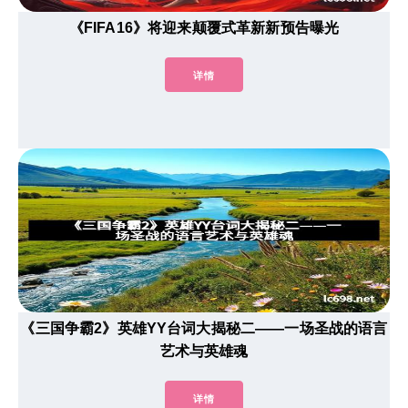
《FIFA16》将迎来颠覆式革新新预告曝光
详情
《三国争霸2》英雄YY台词大揭秘二——一场圣战的语言
艺术与英雄魂
详情