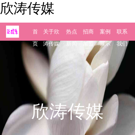
欣涛传媒
首
关于欣
热点
招商
案例
联系
页
涛传媒
新闻
加盟
展示
我们
欣涛传媒