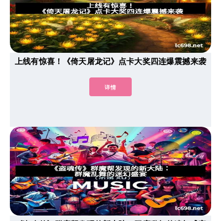
上线有惊喜！《倚天屠龙记》点卡大奖四连爆震撼来袭
详情