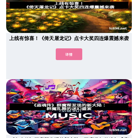
上线有惊喜！《倚天屠龙记》点卡大奖四连爆震撼来袭
详情