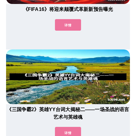
《FIFA16》将迎来颠覆式革新新预告曝光
详情
《三国争霸2》英雄YY台词大揭秘二——一场圣战的语言
艺术与英雄魂
详情