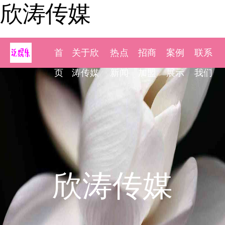
欣涛传媒
首
关于欣
热点
招商
案例
联系
页
涛传媒
新闻
加盟
展示
我们
欣涛传媒