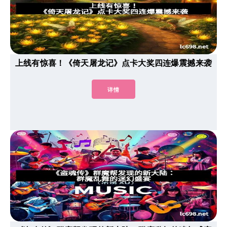
上线有惊喜！《倚天屠龙记》点卡大奖四连爆震撼来袭
详情