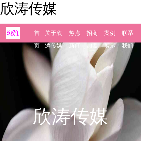
欣涛传媒
首
关于欣
热点
招商
案例
联系
页
涛传媒
新闻
加盟
展示
我们
欣涛传媒