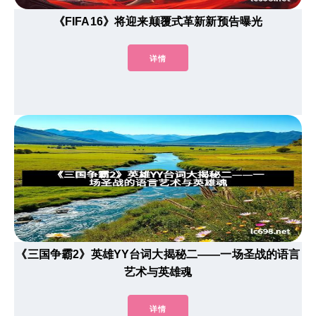
《FIFA16》将迎来颠覆式革新新预告曝光
详情
《三国争霸2》英雄YY台词大揭秘二——一场圣战的语言
艺术与英雄魂
详情