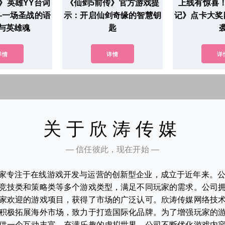
》英雄YY台词
《仙剑5前传》官方游戏提
上线有惊喜
—一场圣战的语
示：开启仙剑奇缘的智慧钥
记》点卡大奖
与英雄魂
匙
详情
详情
详
关于欣涛传媒
— 信任彼此，现在开始 —
家专注于在线游戏开发与运营的创新型企业，成立于近年来。
竞技类和策略类等多个游戏类型，满足不同玩家的需求。公司
家欢迎的游戏项目，获得了市场的广泛认可。欣涛传媒网络技
积极拓展海外市场，致力于打造国际化品牌。为了增强玩家的
供一个互动丰富、充满乐趣的虚拟世界。公司不断优化游戏内