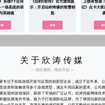
》英雄YY台词
《仙剑5前传》官方游戏提
上线有惊喜
—一场圣战的语
示：开启仙剑奇缘的智慧钥
记》点卡大奖
与英雄魂
匙
详情
详情
详
关于欣涛传媒
— 信任彼此，现在开始 —
家专注于在线游戏开发与运营的创新型企业，成立于近年来。
竞技类和策略类等多个游戏类型，满足不同玩家的需求。公司
家欢迎的游戏项目，获得了市场的广泛认可。欣涛传媒网络技
积极拓展海外市场，致力于打造国际化品牌。为了增强玩家的
供一个互动丰富、充满乐趣的虚拟世界。公司不断优化游戏内