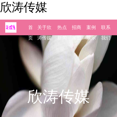
欣涛传媒
首
关于欣
热点
招商
案例
联系
页
涛传媒
新闻
加盟
展示
我们
欣涛传媒