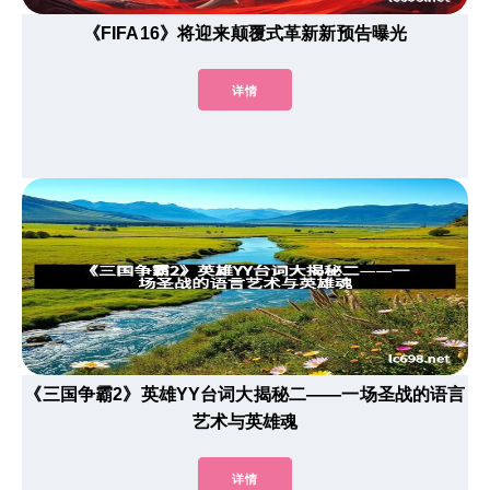
《FIFA16》将迎来颠覆式革新新预告曝光
详情
《三国争霸2》英雄YY台词大揭秘二——一场圣战的语言
艺术与英雄魂
详情