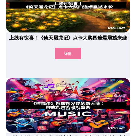
上线有惊喜！《倚天屠龙记》点卡大奖四连爆震撼来袭
详情