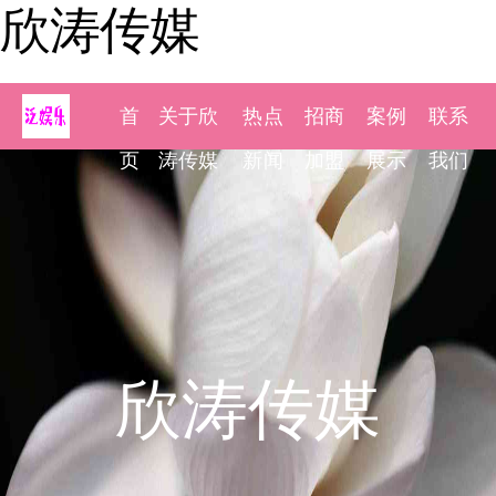
欣涛传媒
首
关于欣
热点
招商
案例
联系
页
涛传媒
新闻
加盟
展示
我们
欣涛传媒