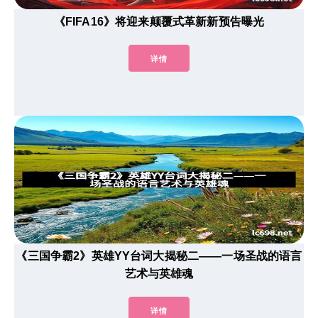
《FIFA16》将迎来颠覆式革新新预告曝光
详情
《三国争霸2》英雄YY台词大揭秘二——一场圣战的语言
艺术与英雄魂
详情