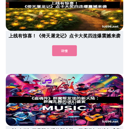
上线有惊喜！《倚天屠龙记》点卡大奖四连爆震撼来袭
详情